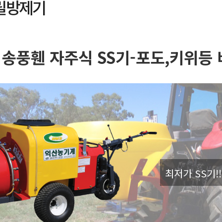
/릴방제기
 송풍휀 자주식 SS기-포도,키위등
최저가 SS기!