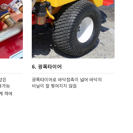
6. 광폭타이어
같은
광폭타이어로 바닥접촉이 넓어 바닥의
용가능
비닐이 잘 찢어지지 않음
게 하여