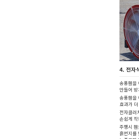
4. 전자
송풍휀을 
만들어 방
송풍휀을 
효과가 더
전자클러치
손쉽게 작
주행시 휀
흙먼지를 