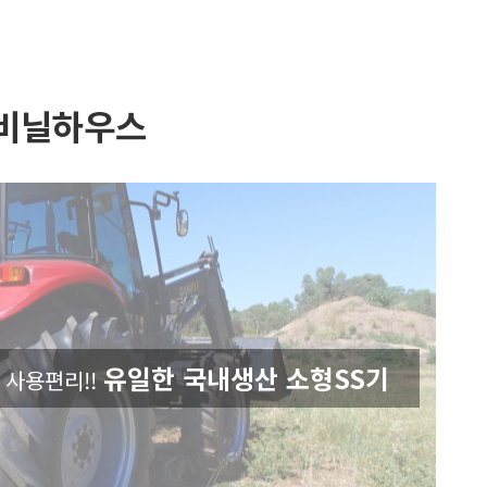
 비닐하우스
유일한 국내생산 소형SS기
! 사용편리!!